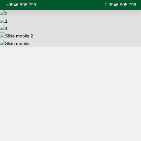
0946 905 799
0946 905 799