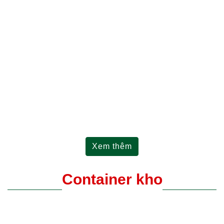
Container văn phòng 20
Container văn
feet có toilet
feet
3.000.000 đ
3.500.0
Xem thêm
Container kho