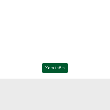
Container bảo vệ
Liên hệ
Xem thêm