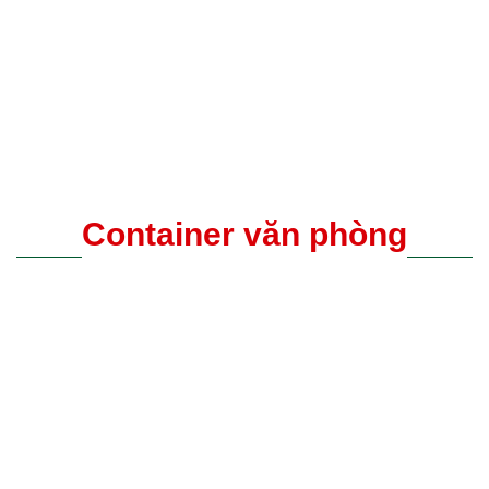
Container văn phòng
Container văn phòng 20
Container văn
feet
feet có t
2.500.000 đ
4.000.0