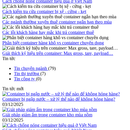
Cách chống nóng container hiệu quả ở Việt Nam
Cách kiểm tra cửa container bị xệ - cứng - kẹt
Các ngành thường xuyên thuê container ngắn hạn theo mùa
Các lỗi khách hàng hay mắc khi trả container thuê
Phân biệt container hàng khô vs container chuyên dụng
Giải thích ký hiệu trên container: Max gross, tare, payload…
Tin tức
Tin chuyên ngành
(79)
Tin thị trường
(7)
Tin công ty
(0)
Tin tức mới
Container bị ngập nước – xử lý thế nào để không hỏng hàng?
03/12/2025
Giải pháp giảm ẩm trong container kho mùa nồm
03/12/2025