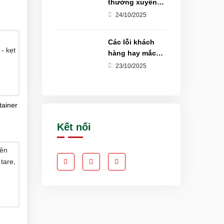
thường xuyên
thuê container
24/10/2025
ngắn hạn theo
mùa
Các lỗi khách
hàng hay mắc
khi trả container
23/10/2025
thuê
tainer
Kết nối