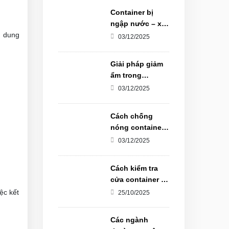
Container bị
ngập nước – xử
lý thế nào để
o dung
03/12/2025
không hỏng
hàng?
Giải pháp giảm
ẩm trong
container kho
03/12/2025
mùa nồm
Cách chống
nóng container
hiệu quả ở Việt
03/12/2025
Nam
Cách kiểm tra
cửa container bị
xệ - cứng - kẹt
ệc kết
25/10/2025
Các ngành