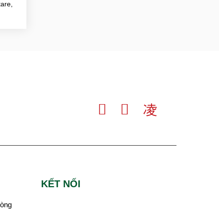
tare,
KẾT NỐI
hòng